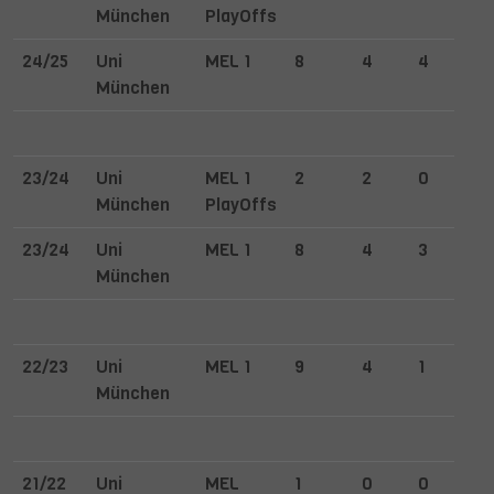
München
PlayOffs
24/25
Uni
MEL 1
8
4
4
München
23/24
Uni
MEL 1
2
2
0
München
PlayOffs
23/24
Uni
MEL 1
8
4
3
München
22/23
Uni
MEL 1
9
4
1
München
21/22
Uni
MEL
1
0
0