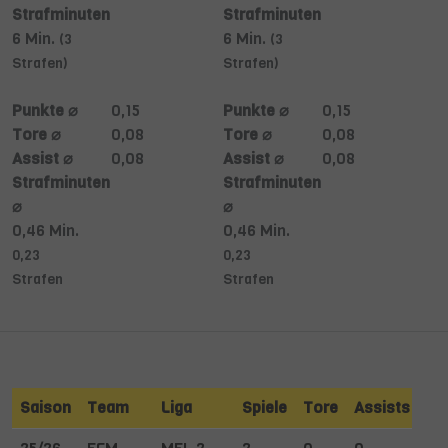
Strafminuten
Strafminuten
6 Min.
6 Min.
(3
(3
Strafen)
Strafen)
Punkte ⌀
0,15
Punkte ⌀
0,15
Tore ⌀
0,08
Tore ⌀
0,08
Assist ⌀
0,08
Assist ⌀
0,08
Strafminuten
Strafminuten
⌀
⌀
0,46 Min.
0,46 Min.
0,23
0,23
Strafen
Strafen
Saison
Team
Liga
Spiele
Tore
Assists
St