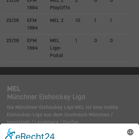
25/26
EFM
MEL 2
2
0
0
0
1984
PlayOffs
25/26
EFM
MEL 2
10
1
1
3
1984
25/26
EFM
MEL
1
0
0
0
1984
Liga-
Pokal
MEL
Münchner Eishockey Liga
Die Münchner Eishockey Liga MEL ist eine Hobby
Eishockey-Liga aus dem Großraum München /
Ingolstadt / Landsberg / Dorfen.