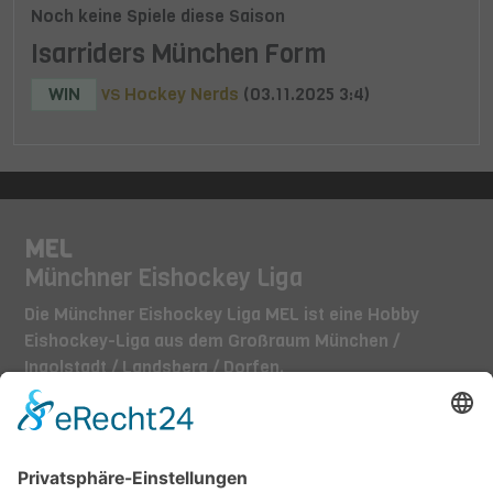
Noch keine Spiele diese Saison
Isarriders München Form
WIN
Hockey Nerds
(03.11.2025 3:4)
VS
MEL
Münchner Eishockey Liga
Die Münchner Eishockey Liga MEL ist eine Hobby
Eishockey-Liga aus dem Großraum München /
Ingolstadt / Landsberg / Dorfen.