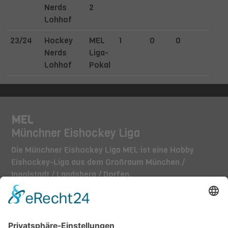
Nerds
2
Lohhof
23/24
Hockey
MEL
1
0
0
0
Nerds
Liga-
Lohhof
Pokal
MEL
Münchner Eishockey Liga
Die Münchner Eishockey Liga MEL ist eine Hobby
Eishockey-Liga aus dem Großraum München /
Ingolstadt / Landsberg / Dorfen.