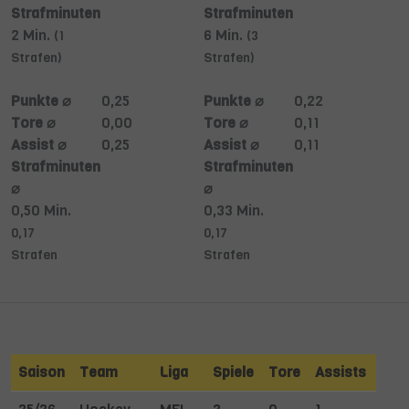
Strafminuten
Strafminuten
2 Min.
6 Min.
(1
(3
Strafen)
Strafen)
Punkte ⌀
0,25
Punkte ⌀
0,22
Tore ⌀
0,00
Tore ⌀
0,11
Assist ⌀
0,25
Assist ⌀
0,11
Strafminuten
Strafminuten
⌀
⌀
0,50 Min.
0,33 Min.
0,17
0,17
Strafen
Strafen
Saison
Team
Liga
Spiele
Tore
Assists
Str