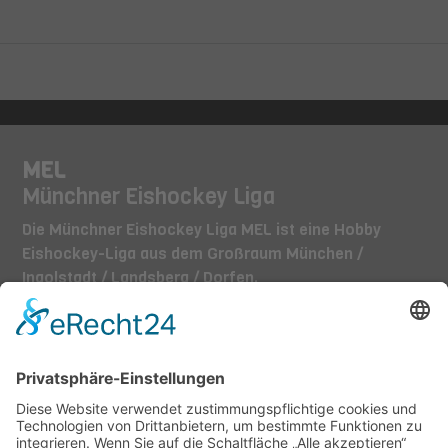
MEL
Münchner Eishockey Liga
Die Münchner Eishockey Liga MEL ist eine Hobby
Eishockey-Liga aus dem Großraum München /
Ingolstadt / Landsberg / Dorfen.
TEAMS